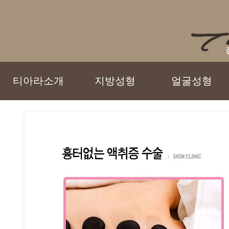
티아라소개
지방성형
얼굴성형